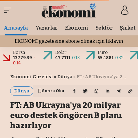
Anasayfa
Yazarlar
Ekonomi
Sektör
Şirket
EKONOMİ gazetesine abone olmak için tıklayın
Borsa
Dolar
Euro
13779.39
-
47.7111
0.18
55.1881
0.32
0.14
Ekonomi Gazetesi
»
Dünya
»
FT: AB Ukrayna'ya 20 milyar euro destek öngören B planı hazırlıyor
Dünya
Sonra Oku
FT: AB Ukrayna'ya 20 milyar
euro destek öngören B planı
hazırlıyor