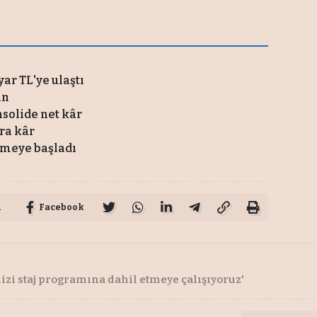
ar TL'ye ulaştı
in
nsolide net kâr
ira kâr
rmeye başladı
u
Facebook
izi staj programına dahil etmeye çalışıyoruz'