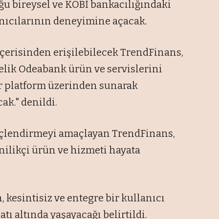
ğu bireysel ve KOBİ bankacılığındaki
anıcılarının deneyimine açacak.
çerisinden erişilebilecek TrendFinans,
nelik Odeabank ürün ve servislerini
ir platform üzerinden sunarak
ak." denildi.
üçlendirmeyi amaçlayan TrendFinans,
enilikçi ürün ve hizmeti hayata
, kesintisiz ve entegre bir kullanıcı
tı altında yaşayacağı belirtildi.