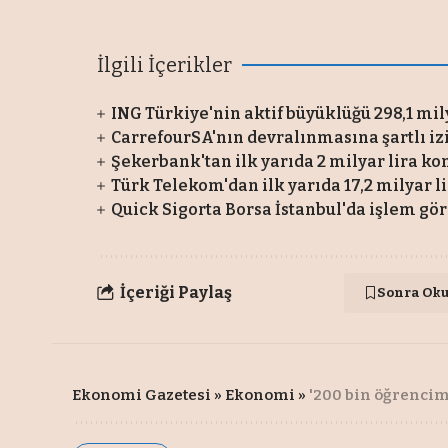
İlgili İçerikler
ING Türkiye'nin aktif büyüklüğü 298,1 mily
CarrefourSA'nın devralınmasına şartlı iz
Şekerbank'tan ilk yarıda 2 milyar lira ko
Türk Telekom'dan ilk yarıda 17,2 milyar l
Quick Sigorta Borsa İstanbul'da işlem gö
İçeriği Paylaş
Sonra Ok
Ekonomi Gazetesi
»
Ekonomi
»
'200 bin öğrencim