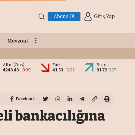
Abone Ol
Giriş Yap
Mevzuat
Altın (Ons)
Faiz
Brent
4243.43
-0.09
41.53
-0.02
81.72
3.57
Facebook
li bankacılığına