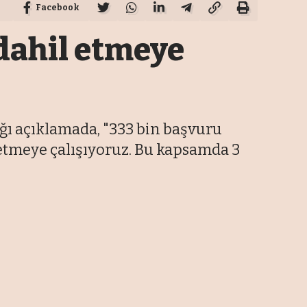
Facebook
 dahil etmeye
ğı açıklamada, "333 bin başvuru
 etmeye çalışıyoruz. Bu kapsamda 3
En Son Haberler
TMO fındığı 255 liradan alacak,