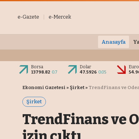
e-Gazete
e-Mercek
Anasayfa
Ya
Borsa
Dolar
Eur
13798.82
0.7
47.5926
0.05
54.9
Ekonomi Gazetesi
»
Şirket
»
TrendFinans ve Odeab
Şirket
TrendFinans ve O
izin çıktı