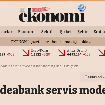
zarlar
Ekonomi
Sektör
Şirket
Şehir
Emtia
EKONOMİ gazetesine abone olmak için tıklayın
o
Euro/Dolar
Altın (Gram)
659
-0.08
1.1522
-0.28
6493.134
-0.05
ank servis modeli bankacılığına izin çıktı
Sonra Oku
deabank servis mode